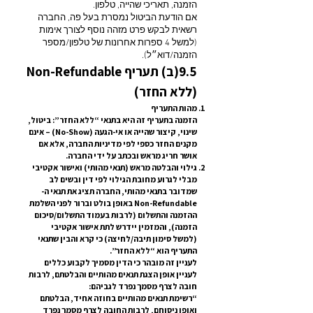
הזמנה, תאריכי שהייה, טלפון.
אם הודעת הביטול נמסרת בעל פה, החברה
רשאית לבקש פרט מזהה נוסף לצורך אימות
(למשל 4 ספרות אחרונות של טלפון/מספר
הזמנה/דוא״ל).
9.5(ב) תעריף Non-Refundable
(ללא החזר)
מהות התעריף
הזמנה בתעריף זה היא בתנאי “ללא החזר”: ביטול,
שינוי, קיצור שהייה או אי-הגעה (No-Show) – אינם
מקנים החזר כספי לפי מדיניות החברה, אלא אם
אושר חריג מראש ובכתב על ידי החברה.
גילוי והבלטה מראש (תנאי מהותי) ואישור אקטיבי
מבלי לגרוע מחובת הגילוי לפי דין ובשים לב
שמדובר בתנאי מהותי, החברה תציג את תנאי ה-
Non-Refundable באופן בולט וברור לפני השלמת
ההזמנה והתשלום (לרבות בעמוד התשלום/סיכום
הזמנה), והמזמין יידרש לתת אישור אקטיבי
(למשל סימון תיבה/לחיצה) כי קרא והבין שתנאי
התעריף הוא “ללא החזר”.
לעניין זה מובהר כי הדין מסמיך לקבוע כללים
לעניין אופן הצגת תנאים מהותיים והבלטתם, לרבות
חובה לצרף מסמך נפרד לגביהם:
“רשימת תנאים מהותיים בחוזה אחיד, הבלטתם
ואופן ניסוחם, לרבות החובה לצרף מסמך נפרד