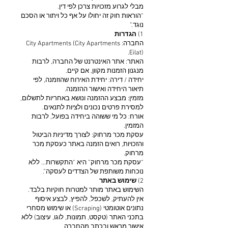
מבלי לגרוע מזכויות צרכן לפי דין.
“הוראות חוק זה יחולו על אף כל ויתור או הסכם
נוגד.”
1)
הגדרות
החברה: City Apartments (City Apartments
Eilat).
האתר: אתר האינטרנט של החברה, לרבות
מנגנון הזמנות מקוון, אם קיים.
יחידה / דירה: יחידת האירוח שהוזמנה, לפי
תיאור היחידה ואישור ההזמנה.
מזמין: מבצע ההזמנה ונושא באחריות לתשלום,
למסירת פרטים נכונים ולציות לתנאים.
אורח: כל מי ששוהה ביחידה בפועל, לרבות
המזמין.
עסקת מכר מרחוק: לצורך מדיניות הביטול
והזכויות, רואים הזמנה באתר כעסקת מכר
מרחוק.
“עסקת מכר מרחוק” היא “התקשרות… ללא
נוכחות משותפת של הצדדים לעסקה”.
2)
שימוש באתר
השימוש באתר מותר למטרות חוקיות בלבד.
אין להעתיק, לשכפל, להפיץ, לבצע איסוף
נתונים אוטומטי (Scraping) או שימוש מסחרי
בתכני האתר (טקסט, תמונות, לוגו, עיצוב) ללא
אישור מראש ובכתב מהחברה.