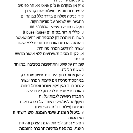
צ׳ק אאוט עד 11:00.
צ׳ק אין מוקדם או צ׳ק אאוט מאוחר כפופים
לזמינות ובתוספת תשלום אם נקבע כך.
קודי כניסה נשלחים בדרך כלל בבוקר יום
ההגעה. יש לשמור על סודיות הקוד.
תקלה דחופה בגישה:
08-6338361
.
8)
כללי אירוח בסיסיים (House Rules)
השהייה מותרת רק למספר האורחים שאושר
בהזמנה. הכנסת אורחים נוספים ללא אישור
עשויה להיחשב הפרה מהותית.
אין לקיים מסיבות/אירועים ללא אישור מראש
ובכתב.
שמירה על שקט והתחשבות בסביבה, במיוחד
בשעות הלילה.
עישון אסור בתוך היחידות. עישון מותר רק
במרפסת/טרסה אם קיימת. הפרה עשויה
לגרור חיוב בגין ניקוי, אוורור ונטרול ריחות.
האורחים אחראים לכל נזק ליחידה/ציוד.
החברה רשאית לגבות עלויות
תיקון/החלפה/ניקוי מיוחד על בסיס ראיות
סבירות (צילום, דו״ח, חשבונית).
9)
ביטול הזמנה, שינוי הזמנה, קיצור שהייה
ואי הגעה
הסעיף נכתב לפי חוק הגנת הצרכן ונהוגות
הענף, ובתוספת מדיניות החברה להזמנות