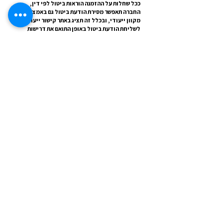
ככל שחלות על ההזמנה הוראות ביטול לפי דין,
החברה תאפשר מסירת הודעת ביטול גם באמצעי
מקוון ייעודי, ובכלל זה תציג באתר קישור ייעודי
לשליחת הודעת ביטול באופן התואם את דרישות
הדין והנחיות הגופים הרשמיים בנושא.
9.6
שינוי הזמנה
שינוי תאריכים/קיצור/הפחתת לילות אינם זכות
מוקנית, אלא כפופים לזמינות ולאישור החברה.
ככל ששינוי יאושר, הוא עשוי להיות מטופל
כאחת מהחלופות הבאות (לפי החלטת החברה
ובכתב):
שינוי בתנאי ההזמנה הקיימת (כולל הפרשי
מחיר).
ביטול ההזמנה המקורית ופתיחת הזמנה חדשה
(ואז יחולו תנאי הביטול על ההזמנה המקורית).
בהזמנות Non Refundable, שינוי יתאפשר רק
אם אושר חריג בכתב, ואם לא, ייחשב לביטול
לפי התנאים.
10)
מע״מ באילת
אילת היא אזור עם כללים ייחודיים בנושא
מע״מ. במקרה של טענה לחיוב מע״מ שגוי,
החברה תבחן את הבקשה ותסייע בבירור
ובתיקון לפי דין, בכפוף למסמכים רלוונטיים
ואימות זכאות.
11) פרטיות ואבטחת מידע