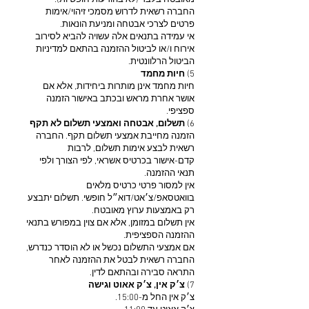
מאובטח בלבד (לא בהודעות חופשיות).
החברה רשאית לדרוש מסמכי זיהוי/אימות
פרטים לצרכי אבטחה ומניעת הונאות.
אי עמידה בתנאים אלה עשויה להביא לסירוב
אירוח ו/או לביטול ההזמנה בהתאם למדיניות
הביטול הרלוונטית.
5)
חיות מחמד
חיות מחמד אינן מותרות ביחידות, אלא אם
אושר אחרת מראש ובכתב באישור הזמנה
ספציפי.
6)
תשלום, אבטחה ואמצעי תשלום לא תקף
הזמנה מחייבת אמצעי תשלום תקף. החברה
רשאית לבצע אימות תשלום, לרבות
קדם-אישור בכרטיס אשראי, לפי הצורך ולפי
תנאי ההזמנה.
אין למסור פרטי כרטיס מלאים
בוואטסאפ/צ׳אט/דוא״ל חופשי. תשלום יתבצע
רק באמצעות ערוץ מאובטח.
אין תשלום במזומן, אלא אם צוין במפורש בתנאי
ההזמנה הספציפית.
אם אמצעי התשלום נכשל או לא הוסדר כנדרש,
החברה רשאית לבטל את ההזמנה לאחר
התראה סבירה ובהתאם לדין.
7)
צ׳ק אין, צ׳ק אאוט וגישה
צ׳ק אין החל מ-15:00.