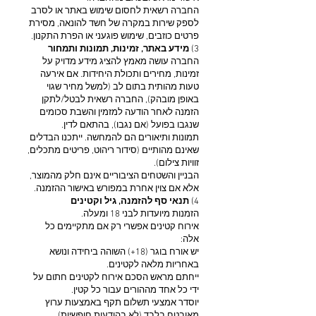
החברה רשאית לחסום שימוש באתר או לסרב
לספק שירות במקרה של חשד להונאה, מסירת
פרטים כוזבים, שימוש פוגעני או הפרת התקנון.
3)
מידע באתר, זמינות, תמונות ותמחור
החברה עושה מאמץ להציג מידע מדויק על
זמינות, מחירים ותכולת היחידות. אם אירעה
טעות מהותית בתום לב (למשל מחיר שגוי
באופן מובהק), החברה רשאית לבטל/לתקן
הזמנה לאחר הודעה למזמין והשבת סכומים
שנגבו בפועל (אם נגבו), בהתאם לדין.
תמונות ותיאורים הם להמחשה. ייתכנו הבדלים
שאינם מהותיים (סידור ריהוט, פריטים מתכלים,
זוויות צילום).
הבניין והשטחים הציבוריים אינם חלק מהמוצר,
אלא אם צוין אחרת במפורש באישור ההזמנה.
4)
תנאי סף להזמנה, גיל וקטינים
הזמנות מיועדות לבני 18 ומעלה.
אירוח קטינים אפשרי רק אם מתקיימים כל
אלה:
יש אורח בוגר (18+) השוהה ביחידה ונושא
באחריות מלאה לקטינים.
ייחתם מראש הסכם אירוח לקטינים חתום על
ידי כל אחד מההורים עבור כל קטין.
יוסדר אמצעי תשלום תקף באמצעות ערוץ