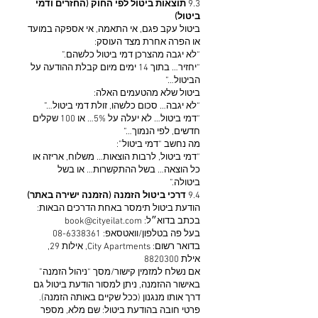
9.3
תוצאות ביטול לפי החוק (החזרים ודמי
ביטול)
ביטול עקב פגם, אי התאמה, אי אספקה במועד
או הפרה אחרת מצד העוסק:
“לא יגבה מהצרכן דמי ביטול כלשהם.”
“יחזיר… בתוך 14 ימים מיום קבלת ההודעה על
הביטול…”
ביטול שלא מהטעמים האלה:
“לא יגבה… סכום כלשהו, זולת דמי ביטול…”
“דמי ביטול… לא יעלה על 5%… או 100 שקלים
חדשים, לפי הנמוך…”
מה נחשב “דמי ביטול”:
“דמי ביטול, לרבות הוצאות… משלוח, אריזה או
כל הוצאה… בשל ההתקשרות… או בשל
ביטולה.”
9.4
דרכי ביטול הזמנה (הזמנה ישירה באתר)
הודעת ביטול תימסר באחת הדרכים הבאות:
בכתב בדוא״ל:
book@cityeilat.com
בעל פה בטלפון/וואטסאפ:
08-6338361
בדואר רשום: City Apartments, אילות 29,
אילת
8820300
אם נשלח למזמין קישור/מסך “ניהול הזמנה”
באישור ההזמנה, ניתן למסור הודעת ביטול גם
דרך אותו מנגנון (ככל שקיים באותה הזמנה).
פרטי חובה בהודעת ביטול: שם מלא, מספר