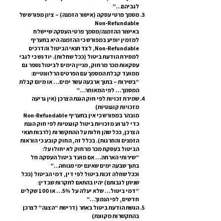
לגביהם…”
מסמך פרטי עסקה (אישור הזמנה) – ציון מפורש של
Non-Refundable
באישור ההזמנה/מסמך פרטי העסקה שיישלח
למזמין יופיע במפורש כי ההזמנה היא בתעריף
Non-Refundable, לצד תנאי הביטול והדרכים
למסירת הודעת ביטול (ככל שחלות). יודגש כי לגבי
עסקאות מכר מרחוק, מניין הימים לביטול נספר גם
ממועד קבלת המסמך עם הפרטים הרלוונטיים:
“בשירות – בתוך ארבעה עשר ימים… או מיום קבלת
המסמך… לפי המאוחר…”
שמירת זכויות לפי חוק הגנת הצרכן (אין גריעה
מזכויות קוגנטיות)
מובהר במפורש כי אין בתעריף Non-Refundable
כדי לגרוע מזכויות ביטול קוגנטיות לפי חוק הגנת
הצרכן, ככל שהן חלות על ההתקשרות (לרבות תנאי
הזמנים והחרגות). בכלל זה, החוק קובע כי הוראות
הביטול בעסקת מכר מרחוק לא יחולו על:
“שירותי הארחה… אם מועד ביטול העסקה חל
בתוך שבעה ימים שאינם ימי מנוחה…”
וככל שחלה זכות ביטול לפי דין, דמי הביטול (ככל
שניתן לגבותם) יהיו בהתאם לתקרות שבדין:
“דמי ביטול… שלא יעלה על 5%… או 100 שקלים
חדשים, לפי הנמוך…”
הגשת הודעת ביטול באתר (דרישת “הצגה” לצרכן
בהתקשרות מקוונת)