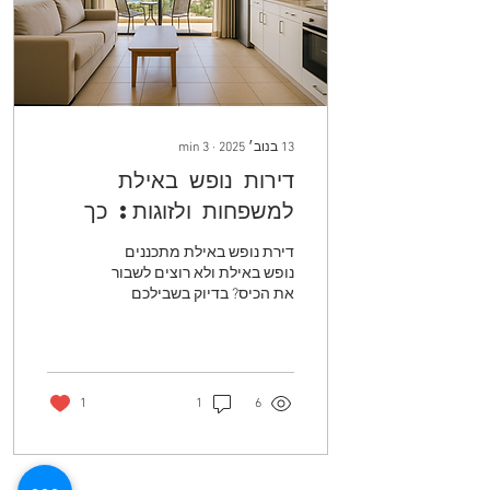
13 בנוב׳ 2025
∙
3
min
דירות נופש באילת
למשפחות ולזוגות: כך
מטיילים חכם, חוסכים
דירת נופש באילת מתכננים
כסף ונהנים באמת
נופש באילת ולא רוצים לשבור
את הכיס? בדיוק בשבילכם
הכנו מדריך ידידותי, ממוקד
ונוח לביצוע. כאן תמצאו
טיפים פרקטיים לבחירת
דירות נופש באילת , רעיונות
לימים בעיר, הסברים ברורים
1
1
6
על תהליכי ההגעה והיציאה,
קישורים להזמנת אטרקציות
באילת , ועוד. לאורך המאמר
תמצאו קישורי עוגן ל‑ City