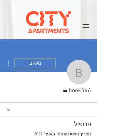
ions
מעקב
book546
אדמין
book546
פרופיל
תאריך הצטרפות: 18 באפר׳ 2021